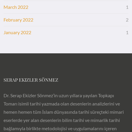
March 2022
1
February 2022
2
January 2022
1
SERAP EKIZLER SÖNMEZ
Dr. Serap Ekizler Sönmez’in uzun yıllara yayılan Topkapı
Tomarı isimli tarihi yazmada olan desenlerin analizlerini ve
hemen hemen tüm İslam dünyasında tarihi süreçteki mimari
eserlerde yer alan desenlerin bilim tarihi ve mimarlik tarihi
bağlamıyla birlikte metodolojisi ve uygulamalarını içeren