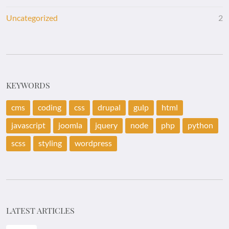
Uncategorized
2
KEYWORDS
cms
coding
css
drupal
gulp
html
javascript
joomla
jquery
node
php
python
scss
styling
wordpress
LATEST ARTICLES