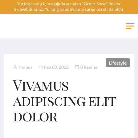
Yurtdışı satışı için aşağıda yer alan *Order Now* linkine
tıklayabilirsiniz. Yurtdışı satış fiyatına kargo ücreti dahildir.
FlatBook
Lifestyle
Karpuz
Feb 03, 2022
0 Replies
Vivamus
adipiscing elit
dolor