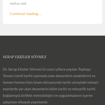
metus sed
Continue reading …
SERAP EKIZLER SÖNMEZ
Dr. Serap Ekizler Sönmez’in uzun yıllara yayılan Topkapı
Tomarı isimli tarihi yazmada olan desenlerin analizlerini ve
hemen hemen tüm İslam dünyasında tarihi süreçteki mimari
eserlerde yer alan desenlerin bilim tarihi ve mimarlik tarihi
bağlamıyla birlikte metodolojisi ve uygulamalarını içeren
çalışması nihayet yayınlandı.