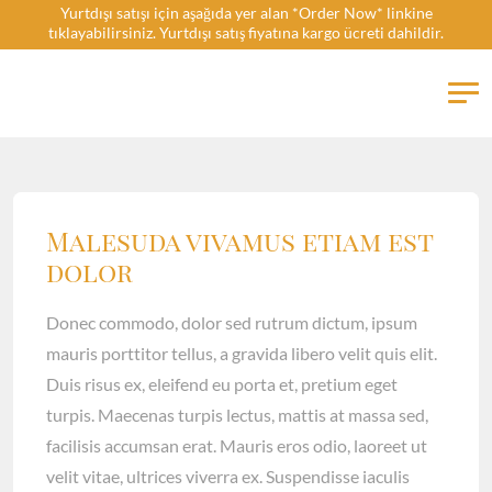
Yurtdışı satışı için aşağıda yer alan *Order Now* linkine
tıklayabilirsiniz. Yurtdışı satış fiyatına kargo ücreti dahildir.
FlatBook
Malesuda vivamus etiam est
dolor
Donec commodo, dolor sed rutrum dictum, ipsum
mauris porttitor tellus, a gravida libero velit quis elit.
Duis risus ex, eleifend eu porta et, pretium eget
turpis. Maecenas turpis lectus, mattis at massa sed,
facilisis accumsan erat. Mauris eros odio, laoreet ut
velit vitae, ultrices viverra ex. Suspendisse iaculis